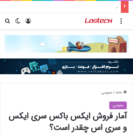
کشف جدید دانشمندان: برخی باکتری‌های دهان می‌توانند خطر ابتلا به آلزایمر را افزایش دهند
منو
ورود
تغییر پو
جس
خانه
/
عمومی
عمومی
آمار فروش ایکس باکس سری ایکس
و سری اس چقدر است؟