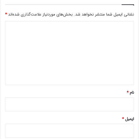
م
ا
ه
ف
ک
نشانی ایمیل شما منتشر نخواهد شد.
بخش‌های موردنیاز علامت‌گذاری شده‌اند
*
ت
ا
ه
د
ر
ا
ب
س
ی
ر
ت
د
ا
ن
گ
ف
ا
ر
ه
ا
ه
*
م
ش
نام
*
و
د
ایمیل
*