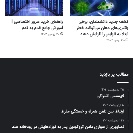
کشف جدید دانشمندان: برخی
راهنمای خرید سرور اختصاصی |
باکتری‌های دهان می‌توانند خطر
آموزش جامع قدم به قدم
ابتلا به آلزایمر را افزایش دهند
30 بهمن 1403
30 بهمن 1403
مطالب پر بازدید
25 اردیبهشت 1402
لایسنس اشتراکی
10 اردیبهشت 1402
ارتباط بین تلفن همراه و خستگی مفرط
27 اردیبهشت 1401
تصاویری از سواری دادن کروکودیل پدر به نوزادهایش در رودخانه هند