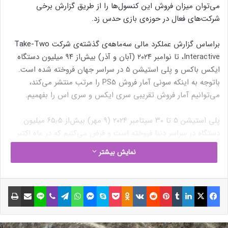
می‌توان میزان فروش این کنسول‌ها را از طریق گزارش برخی
شرکت‌های فعال در حوزه‌ی بازی حدس زد.
براساس گزارش عملکرد مالی سه‌ماهه‌ی گذشته‌ی شرکت Take-Two
Interactive، تا نوامبر ۲۰۲۴ (آبان و آذر) بیش‌از ۹۴ میلیون دستگاه
ایکس باکس و پلی استیشن ۵ در سراسر جهان فروخته شده است.
باتوجه به اینکه سونی آمار فروش PS5 را مرتب منتشر می‌کند،
می‌توانیم آمار فروش تقریبی سری ایکس و سری اس را بفهمیم.
پلی استیشن ۵ تا ۳۰ سپتامبر ۲۰۲۴ (۹ مهر) بیش‌از ۶۵٫۵ میلیون
دستگاه در سراسر دنیا فروخته است و فرض می‌کنیم که در ماه اکتبر
(مهر و آبان) دو میلیون دستگاه دیگر هم به این آمار اضافه شده‌اند.
نمایش بیشتر
توجه کنید که معمولاً سه‌ماهه‌ی پایانی هر سال درخشان‌ترین میزان
فروش پلی استیشن رقم می‌خورد.
فیسبوک
ایکس
لینکداین
تامبلر
پینتریست
Reddit
VKontakte
Odnoklassniki
پاکت
اسکایپ
مسنجر
واتس آپ
تلگرام
وایبر
لاین
اشتراک گذاری با ایمیل
چاپ
باتوجه به‌موارد گفته‌شده، تقریباً بین ۶۷ تا ۶۹ میلیون واحد از ۹۴
میلیون دستگاه به پلی استیشن ۵ تعلق دارد. چنین چیزی یعنی
ایکس باکس سری ایکس و ایکس باکس سری اس بین ۲۷ تا ۲۹