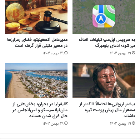
پ
و
حتما بخوانید :
مایکروسافت تغییر کاربری کلید کوپایلت
ر
ا
ا
کامپیوترهای ویندوزی را ممکن می‌کند
و
ت
پ
و
و
ر
ف
به سرویس اپل‌مپ تبلیغات اضافه
مدیرعامل اکسفینیتو:‌ فضای رمزارزها
ت
ا
می‌شود؛ ادعای بلومبرگ
در مسیر مثبتی قرار گرفته است
ی‌
ی
29 بهمن 1403
29 بهمن 1403
م
ن
و
د
ب
N
ا
5
ی
ل
ل
و
آ
ر
ز
ف
بیشتر اروپایی‌ها احتمالاً تا کمتر از
کالیفرنیا در بحران؛ بخش‌هایی از
م
ت
سه‌هزار سال پیش پوست تیره
سان‌فرانسیسکو و لس‌آنجلس در
ا
؛
داشتند
حال غرق شدن هستند
ی
ت
29 بهمن 1403
29 بهمن 1403
ش
أ
ع
ک