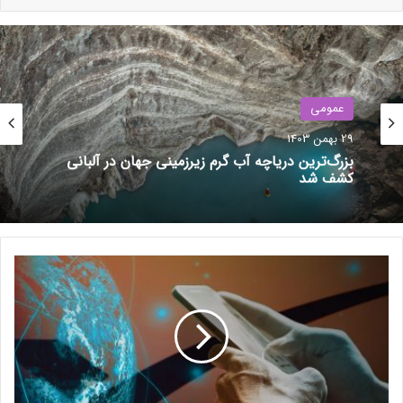
عمومی
29 بهمن 1403
بزرگ‌ترین دریاچه آب گرم زیرزمینی جهان در آلبانی
کشف شد
نوشته های مشابه
ا
ر
ت
(بدون عنوان)
ب
12 تیر 1403
ا
ط
م
ظاهراً استقبال کاربران آیفون از بازی
س