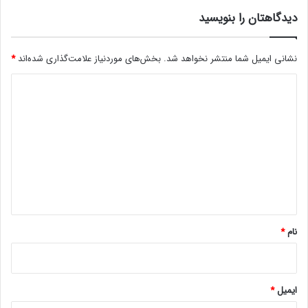
م
ی
و
دیدگاهتان را بنویسید
د
م
ب
ی
ر
ر
نشانی ایمیل شما منتشر نخواهد شد.
بخش‌های موردنیاز علامت‌گذاری شده‌اند
*
ب
ا
ا
د
آ
ر
غ
ی
ی
ا
ک‌
د
ز
ب
ک
گ
و
ر
د
ا
د
ن
ه
د
س
*
ت
نام
*
گ
ا
ه
ایمیل
*