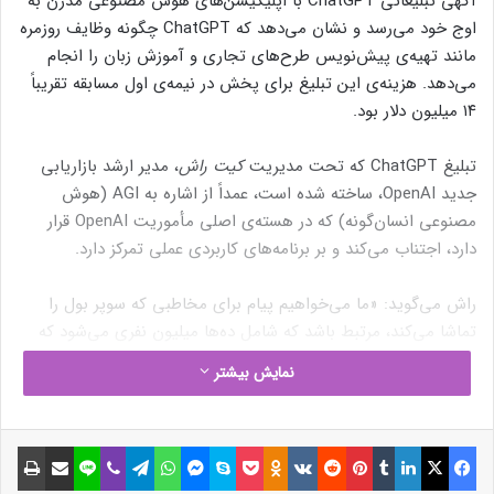
آگهی تبلیغاتی ChatGPT با اپلیکیشن‌های هوش مصنوعی مدرن به
اوج خود می‌رسد و نشان می‌دهد که ChatGPT چگونه وظایف روزمره
مانند تهیه‌ی پیش‌نویس طرح‌های تجاری و آموزش زبان را انجام
می‌دهد. هزینه‌ی این تبلیغ برای پخش در نیمه‌ی اول مسابقه تقریباً
۱۴ میلیون دلار بود.
تبلیغ ChatGPT که تحت مدیریت
کیت راش
، مدیر ارشد بازاریابی
جدید OpenAI، ساخته شده است، عمداً از اشاره به AGI (هوش
مصنوعی انسان‌گونه) که در هسته‌ی اصلی مأموریت OpenAI قرار
دارد، اجتناب می‌کند و بر برنامه‌های کاربردی عملی تمرکز دارد.
راش می‌گوید: «ما می‌خواهیم پیام برای مخاطبی که سوپر بول را
تماشا می‌کند، مرتبط باشد که شامل ده‌ها میلیون نفری می‌شود که
هیچ آشنایی‌ای با هوش مصنوعی ندارند.» او اشاره می‌کند که حدود
نمایش بیشتر
۱۳۰ میلیون نفر احتمالاً تبلیغ ChatGPT را مشاهده خواهند کرد.
فیسبوک
ایکس
لینکداین
تامبلر
پینتریست
Reddit
VKontakte
Odnoklassniki
پاکت
اسکایپ
مسنجر
واتس آپ
تلگرام
وایبر
لاین
اشتراک گذاری با ایمیل
چاپ