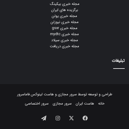
مجله خبری بیکینگ
برگزیده های ایران
مجله خبری یولن
مجله خبری نیوزلن
مجله خبری gsxr
مجله خبری mydtc
مجله خبری سیلاد
مجله خبری دریافت
تبلیغات
طراحی و توسعه توسط
سرور مجازی
و
هاست لینوکس
فاماسرور
خانه
هاست ایران
سرور مجازی
سرور اختصاصی
فیسبوک
ایکس
اینستاگرام
تلگرام