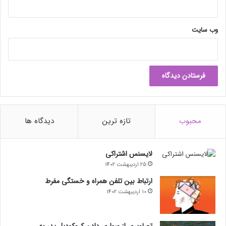
وب‌ سایت
محبوب
تازه ترین
دیدگاه ها
لایسنس اشتراکی
25 اردیبهشت 1402
ارتباط بین تلفن همراه و خستگی مفرط
10 اردیبهشت 1402
تصاویری از سواری دادن کروکودیل پدر به