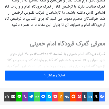
همین دلیل لازم است تجار و بازرگانان و همه کسانی که در زمینه
گمرک فعالیت دارند با ترخیص کالا از گمرک فرودگاه امام و واردات کالا
آشنایی کامل داشته باشند. ما کارشناسان شرکت ققنوس ترخیص از
شما خوانندگان محترم دعوت می کنیم که برای آشنایی با ترخیص کالا
از فرودگاه امام و ضوابط آن تا پایان این مقاله با ما همراه باشید.
معرفی گمرک فرودگاه امام خمینی
گمرک فرودگاه امام خمینی با شناسه ۱۴۰۰۰۲۶۸۲۲۴ در ۳۰ کیلومتری
شهر تهران واقع شده و همانطور که گفتیم واردات کالا و ترخیص کالا
از فرودگاه امام خمینی قوانین خاص خود را دارا است. این گمرک به
علت ظرفیت بالایی که دارد مناسب ترین گمرک برای ترخیص کالا می
نمایش بیشتر
باشد و تمامی امور گمرکی مثل ترانزیت و تخلیه بار، انتقال و انبار
محموله ها، واردات موقت، پست سریع و … به صورت کاملا تخصصی
در گمرک فرودگاه امام انجام می گیرد. این گمرک در حوزه های
فیسبوک
ایکس
لینکداین
تامبلر
پینتریست
Reddit
VKontakte
Odnoklassniki
پاکت
اسکایپ
مسنجر
واتس آپ
تلگرام
وایبر
لاین
اشتراک گذاری با ایمیل
چاپ
مختلفی مثل امور تجاری، امانات پستی، امور مسافرتی و امور
تخصصی نفت فعالیت داشته و خدماتی را ارائه می دهد.