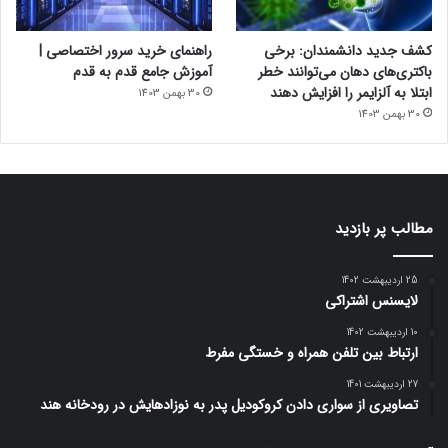
کشف جدید دانشمندان: برخی
راهنمای خرید سرور اختصاصی |
باکتری‌های دهان می‌توانند خطر
آموزش جامع قدم به قدم
ابتلا به آلزایمر را افزایش دهند
30 بهمن 1403
30 بهمن 1403
مطالب پر بازدید
25 اردیبهشت 1402
لایسنس اشتراکی
10 اردیبهشت 1402
ارتباط بین تلفن همراه و خستگی مفرط
27 اردیبهشت 1401
تصاویری از سواری دادن کروکودیل پدر به نوزادهایش در رودخانه هند