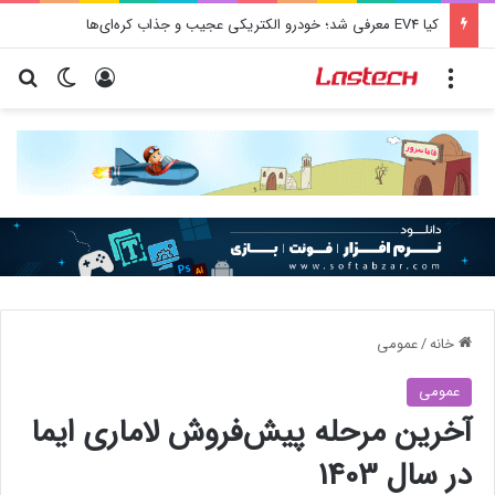
کیا EV4 معرفی شد؛ خودرو الکتریکی عجیب و جذاب کره‌ای‌ها
منو
ورود
تغییر پو
جس
خانه
/
عمومی
عمومی
آخرین مرحله پیش‌فروش لاماری ایما
در سال 1403