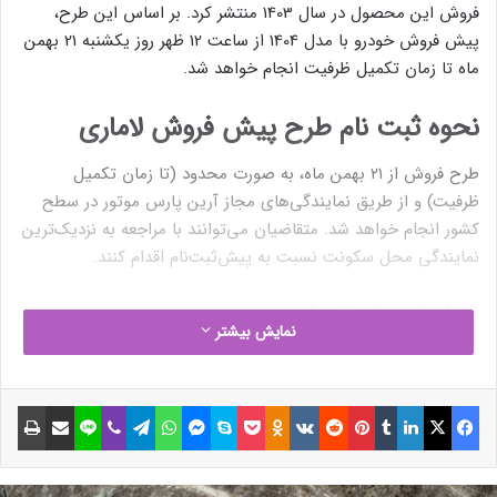
فروش این محصول در سال 1403 منتشر کرد. بر اساس این طرح،
پیش فروش خودرو با مدل 1404 از ساعت 12 ظهر روز یکشنبه 21 بهمن
ماه تا زمان تکمیل ظرفیت انجام خواهد شد.
نحوه ثبت نام طرح پیش فروش لاماری
طرح فروش از ۲۱ بهمن ماه، به صورت محدود (تا زمان تکمیل
ظرفیت) و از طریق نمایندگی‌های مجاز آرین پارس موتور در سطح
کشور انجام خواهد شد. متقاضیان می‌توانند با مراجعه به نزدیک‌ترین
نمایندگی محل سکونت نسبت به پیش‌ثبت‌نام اقدام کنند.
شرایط پیش‌فروش
نمایش بیشتر
در این مرحله، پیش‌فروش عادی با قیمت علی‌الحساب 17.014.000.000
ریال و پیش‌پرداخت 8.507.000.000 ریال انجام می‌شود. تحویل خودرو
فیسبوک
ایکس
لینکداین
تامبلر
پینتریست
Reddit
VKontakte
Odnoklassniki
پاکت
اسکایپ
مسنجر
واتس آپ
تلگرام
وایبر
لاین
اشتراک گذاری با ایمیل
چاپ
نیز طی 120 روز کاری پس از تاریخ انعقاد قرارداد صورت خواهد گرفت.
آخرین فرصت خرید لاماری ایما در سال 1403